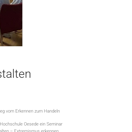
talten
 Weg vom Erkennen zum Handeln
kHochschule Oesede ein Seminar
talten – Extremismus erkennen