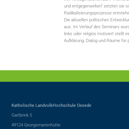
und entgegenwirken“ setzten sie s
Radikalisierungsprozesse entsteh
Die aktuellen politischen Entwick
aus. Im Verlauf des Seminars wurde
links oder religiös motiviert stell
Aufklärung, Dialog und Räume für p
Katholische LandvolkHochschule Oesede
Gartbrink 5
49124 Georgsmarienhütte