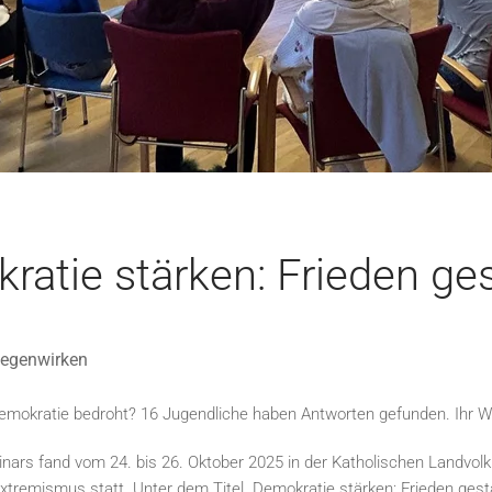
ratie stärken: Frieden ges
gegenwirken
emokratie bedroht? 16 Jugendliche haben Antworten gefunden. Ihr
rs fand vom 24. bis 26. Oktober 2025 in der Katholischen Landvol
tremismus statt. Unter dem Titel „Demokratie stärken: Frieden ges