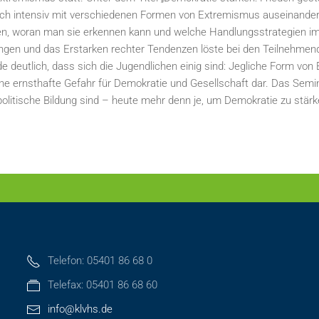
ich intensiv mit verschiedenen Formen von Extremismus auseinander
en, woran man sie erkennen kann und welche Handlungsstrategien i
lungen und das Erstarken rechter Tendenzen löste bei den Teilnehme
 deutlich, dass sich die Jugendlichen einig sind: Jegliche Form von
t eine ernsthafte Gefahr für Demokratie und Gesellschaft dar. Das Semi
olitische Bildung sind – heute mehr denn je, um Demokratie zu stärke
Telefon: 05401 86 68 0
Telefax: 05401 86 68 60
info@klvhs.de