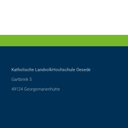
Katholische LandvolkHochschule Oesede
Gartbrink 5
49124 Georgsmarienhütte