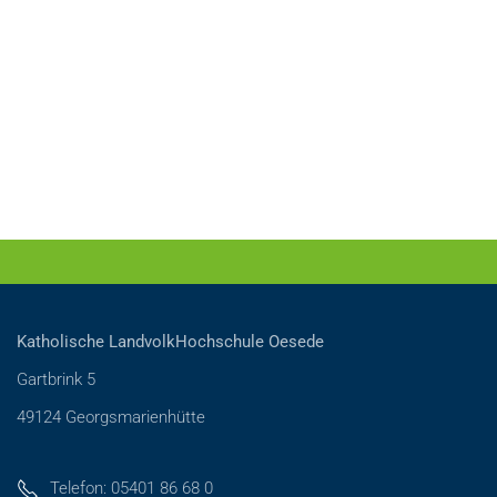
Katholische LandvolkHochschule Oesede
Gartbrink 5
49124 Georgsmarienhütte
Telefon: 05401 86 68 0