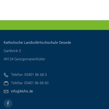
Katholische LandvolkHochschule Oesede
Gartbrink 5
49124 Georgsmarienhütte
Telefon: 05401 86 68 0
Telefax: 05401 86 68 60
info@klvhs.de