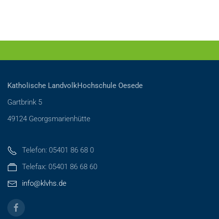
Katholische LandvolkHochschule Oesede
Gartbrink 5
49124 Georgsmarienhütte
Telefon: 05401 86 68 0
Telefax: 05401 86 68 60
info@klvhs.de