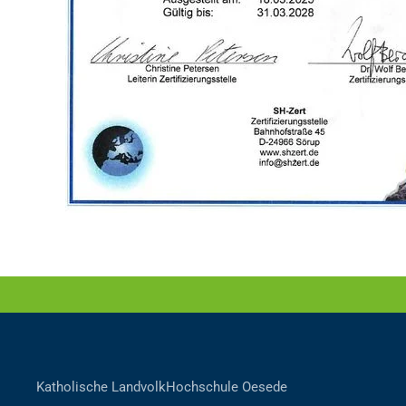
Katholische LandvolkHochschule Oesede