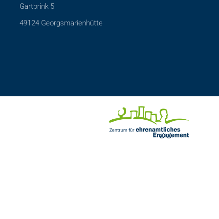
Gartbrink 5
49124 Georgsmarienhütte