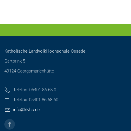
Katholische LandvolkHochschule Oesede
Gartbrink 5
49124 Georgsmarienhütte
Telefon: 05401 86 68 0
Telefax: 05401 86 68 60
info@klvhs.de